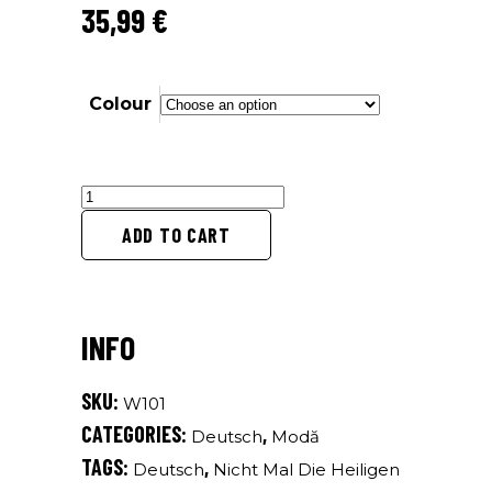
35,99
€
Colour
nicht
mal
ADD TO CART
die
heiligen
sind
heilig
-
tasche
SKU:
W101
quantity
CATEGORIES:
,
Deutsch
Modă
TAGS:
,
Deutsch
Nicht Mal Die Heiligen