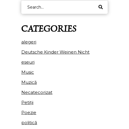
Search
for:
CATEGORIES
alegeri
Deutsche Kinder Weinen Nicht
eseuri
Music
Muzică
Necatecorizat
Petiții
Poezie
politică