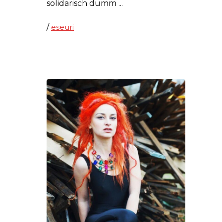
solidarisch dumm
/
eseuri